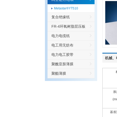
Metastar®YT510
复合绝缘纸
FR-4环氧树脂层压板
电力电缆纸
电工用无纺布
电力电工胶带
机械、
聚酰亚胺薄膜
聚酯薄膜
厚
(m
基准