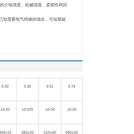
高的介电强度、机械强度、柔韧性和回
有已知需要电气绝缘的场合，可短期超
0.30
0.38
0.51
0.76
±0.03
±0.035
±0.04
±0.04
309±15
380±20
510±40
690±50