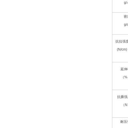
g
密
g/
抗拉强
(N/cm)
延伸
（%
抗撕强
（N
耐压