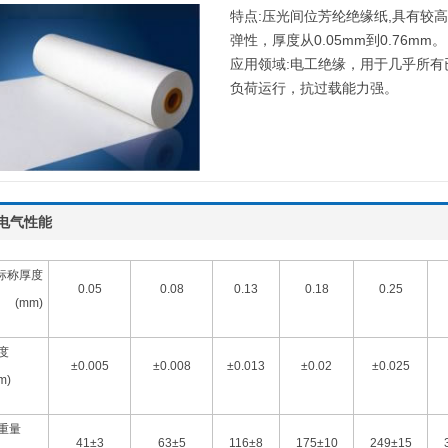
特点:压光间位芳纶绝缘纸,具有较
弹性，厚度从0.05mm到0.76mm。
应用领域:电工绝缘，用于几乎所
负荷运行，抗过载能力强。
电气性能
标称厚度
0.05
0.08
0.13
0.18
0.25
(mm)
度
±0.005
±0.008
±0.013
±0.02
±0.025
m)
重量
41±3
63±5
116±8
175±10
249±15