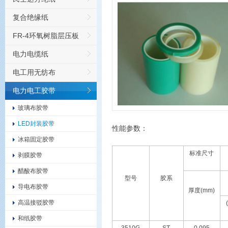
复合绝缘纸
FR-4环氧树脂层压板
电力电缆纸
电工用无纺布
电力电工胶带
玻璃布胶带
LED封装胶带
性能参数：
冰箱固定胶带
标准尺寸
剥膜胶带
醋酸布胶带
型号
胶系
导电布胶带
厚度(mm)
高温接驳胶带
和纸胶带