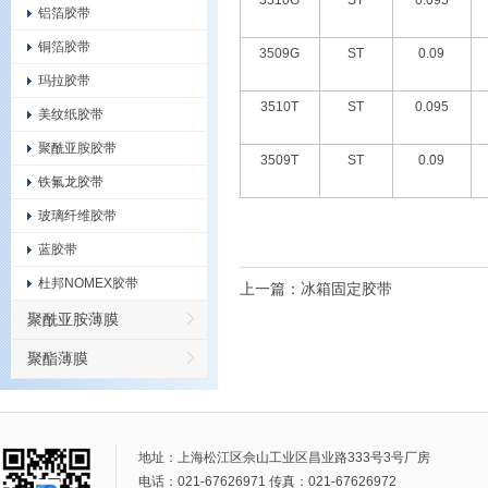
3510G
ST
0.095
铝箔胶带
铜箔胶带
3509G
ST
0.09
玛拉胶带
3510T
ST
0.095
美纹纸胶带
聚酰亚胺胶带
3509T
ST
0.09
铁氟龙胶带
玻璃纤维胶带
蓝胶带
杜邦NOMEX胶带
上一篇：
冰箱固定胶带
聚酰亚胺薄膜
聚酯薄膜
地址：上海松江区佘山工业区昌业路333号3号厂房
电话：021-67626971 传真：021-67626972